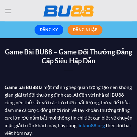
Bỏ
qua
nội
dung
ĐĂNG KÝ
ĐĂNG NHẬP
Game Bài BU88 – Game Đổi Thưởng Đẳng
Cấp Siêu Hấp Dẫn
Game bài BU88
là một mảnh ghép quan trọng tạo nên không
gian giải trí đổi thưởng đỉnh cao. Ai đến với nhà cái BU88
cũng nên thử sức với các trò chơi chất lượng, thú vị để thỏa
đam mê cá cược, đồng thời rinh về tay khoản thưởng thắng
cực lớn. Để nắm bắt mọi thông tin chi tiết cần biết về chuyên
mục giải trí ăn khách này, hãy cùng
linkbu88.org
theo dõi bài
viết hôm nay.