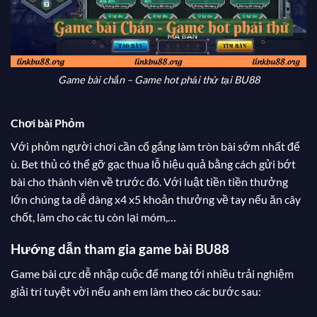
Game bài chắn – Game hot phải thử tại BU88
Chơi bài Phỏm
Với phỏm người chơi cần cố gắng làm tròn bài sớm nhất để
ù. Bet thủ có thể gỡ gạc thua lỗ hiệu quả bằng cách gửi bớt
bài cho thành viên về trước đó. Với luật tiền tiền thưởng
lớn chúng ta dễ dàng x4 x5 khoản thưởng về tay nếu ăn cây
chốt, làm cho các tụ còn lại móm,…
Hướng dẫn tham gia game bài BU88
Game bài cực dễ nhập cuộc để mang tới nhiều trải nghiệm
giải trí tuyệt vời nếu anh em làm theo các bước sau: