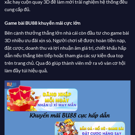
xắc hay cuộn quay 3D để làm mới trải nghiệm hệ thống đều
cung cấp đủ.
Game bài BU88 khuyến mãi cực lớn
Bên cạnh thưởng thắng lớn nhà cái còn đầu tư cho game bài
3D nhiều ưu đãi xịn sò. Người chơi sẽ được hoàn tiền nạp,
đặt cược, doanh thu và lợi nhuận âm giá trị, chiết khấu hấp
dẫn nếu thắng liên tiếp hoặc tham gia các sự kiện đua top
trên trang chủ. Qua đó giúp thành viên mở ra vô vàn cơ hội
làm đầy túi hiệu quả.