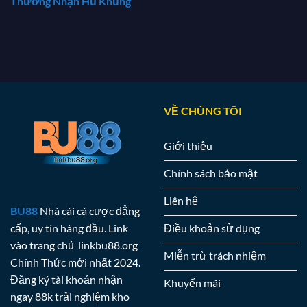
Thưởng Nhận Hũ Khủng
VỀ CHÚNG TÔI
Giới thiệu
Chính sách bảo mật
Liên hệ
BU88
Nhà cái cá cược đẳng
Điều khoản sử dụng
cấp, uy tín hàng đầu. Link
vào trang chủ linkbu88.org
Miễn trừ trách nhiệm
Chính Thức mới nhất 2024.
Đăng ký tài khoản nhận
Khuyến mãi
ngay 88k trải nghiệm kho