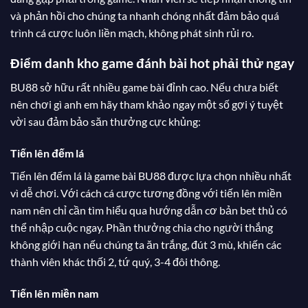
và phản hồi cho chúng ta nhanh chóng nhất đảm bảo quá
trình cá cược luôn liền mạch, không phát sinh rủi ro.
Điểm danh kho game đánh bài hot phải thử ngay
BU88 sở hữu rất nhiều game bài đỉnh cao. Nếu chưa biết
nên chơi gì anh em hãy tham khảo ngay một số gợi ý tuyệt
vời sau đảm bảo săn thưởng cực khủng:
Tiến lên đếm lá
Tiến lên đếm lá là game bài BU88 được lựa chọn nhiều nhất
vì dễ chơi. Với cách cá cược tương đồng với tiến lên miền
nam nên chỉ cần tìm hiểu qua hướng dẫn cơ bản bet thủ có
thể nhập cuộc ngay. Phần thưởng chia cho người thắng
không giới hạn nếu chúng ta ăn trắng, đút 3 mù, khiến các
thành viên khác thối 2, tứ quý, 3-4 đôi thông.
Tiến lên miền nam