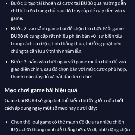
Bước 1: tạo tài khoản cá cược tại BU88 qua hướng dẫn
chi tiết trên trang chủ, sau đó truy cập để nạp tiền vào ví
game.
Bước 2: vào sảnh game bài để chọn trò chơi. Mỗi game
BU88 sẽ cung cấp rất nhiều phiên bản với sự biến tấu
trong cách cá cược, tính thắng thua, thưởng phạt nên
chúng ta cần lưu ý tránh nhầm lẫn.
Bước 3: bấm vào chơi ngay với game muốn chọn để vào
giao diện chính, sau đó chọn bàn với mức cược phù hợp,
thanh toán đầy đủ và bắt đầu lượt chơi.
Mẹo chơi game bài hiệu quả
Game bài BU88 sẽ giúp bet thủ kiếm thưởng lớn nếu biết
cách áp dụng ngay một số mẹo hay dưới đây:
Chọn thể loại game có thế mạnh để đưa ra nhiều chiến
lược chơi thông minh dễ thắng hơn. Ví dụ như dạng chọn