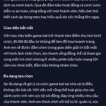
dịch vụ minh bạch. Qua đó đảm bảo hoạt động cá cược luôn
diễn ra an toàn, công bằng với mọi thành viên. Nếu bet thủ
biết cách áp dụng mẹo hay hiệu quả dư sức thắng lớn ngay.
Giao diện bắt mắt
Với mục tiêu biến game bài trở thành tâm điểm thu hút lượt
cược, BU88 đã đầu tư khủng để làm đồ họa hoành tráng.
Anh em sẽ được đắm chìm trong giao diện giải trí bắt mắt
với hình ảnh chân thực, âm thanh sống động. Kể cả tham gia
cùng một trò chơi nhưng ở nhiều phiên bản luôn mang tới
cảm xúc khác biệt, đảm bảo không nhàm chán.
Đa dạng lựa chọn
Sự đa dạng về gợi ý cá cược game bài tại nhà cái là điều
không cần bài cãi. Với việc mở rộng thể loại giúp cho các
sảnh cược trở nên cực kỳ sôi động, đáp ứng nhiều nhu cầu
của thành viên. Anh em thích chơi với bộ tú lơ, quân vị, xúc