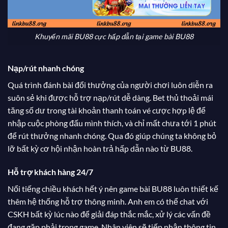
Khuyến mãi BU88 cực hấp dẫn tại game bài BU88
Nạp/rút nhanh chóng
Quá trình đánh bài đổi thưởng của người chơi luôn diễn ra
suôn sẻ khi được hỗ trợ nạp/rút dễ dàng. Bet thủ thoải mái
tăng số dư trong tài khoản thanh toán vé cược hợp lệ để
nhập cuộc phòng đấu mình thích, và chỉ mất chưa tới 1 phút
để rút thưởng nhanh chóng. Qua đó giúp chúng ta không bỏ
lỡ bất kỳ cơ hội nhận hoàn trả hấp dẫn nào từ BU88.
Hỗ trợ khách hàng 24/7
Nổi tiếng chiều khách hết ý nên game bài BU88 luôn thiết kế
thêm hệ thống hỗ trợ thông minh. Anh em có thể chat với
CSKH bất kỳ lúc nào để giải đáp thắc mắc, xử lý các vấn đề
đang gặp phải trong game. Nhân viên sẽ tiếp nhận thông tin