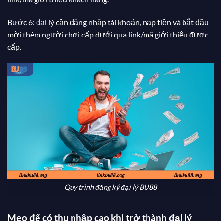
Bước 6: đại lý cần đăng nhập tài khoản, nạp tiền và bắt đầu
mời thêm người chơi cấp dưới qua link/mã giới thiệu được
cấp.
Quy trình đăng ký đại lý BU88
Mẹo để có thu nhập cao khi trở thành đại lý