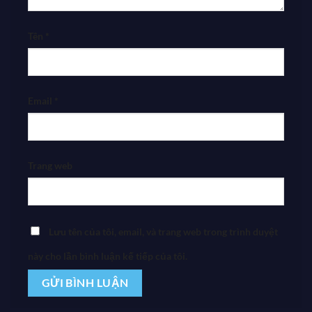
Tên
*
Email
*
Trang web
Lưu tên của tôi, email, và trang web trong trình duyệt
này cho lần bình luận kế tiếp của tôi.