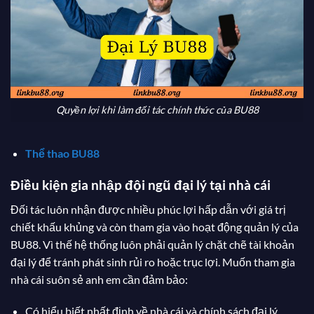
Quyền lợi khi làm đối tác chính thức của BU88
Thể thao BU88
Điều kiện gia nhập đội ngũ đại lý tại nhà cái
Đối tác luôn nhận được nhiều phúc lợi hấp dẫn với giá trị
chiết khấu khủng và còn tham gia vào hoạt động quản lý của
BU88. Vì thế hệ thống luôn phải quản lý chặt chẽ tài khoản
đại lý để tránh phát sinh rủi ro hoặc trục lợi. Muốn tham gia
nhà cái suôn sẻ anh em cần đảm bảo:
Có hiểu biết nhất định về nhà cái và chính sách đại lý.