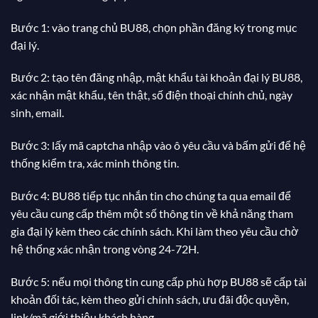
Bước 1: vào trang chủ BU88, chọn phần đăng ký trong mục
đại lý.
Bước 2: tạo tên đăng nhập, mật khẩu tài khoản đại lý BU88,
xác nhận mật khẩu, tên thật, số điện thoại chính chủ, ngày
sinh, email.
Bước 3: lấy mã captcha nhập vào ô yêu cầu và bấm gửi để hệ
thống kiểm tra, xác minh thông tin.
Bước 4: BU88 tiếp tục nhắn tin cho chúng ta qua email để
yêu cầu cung cấp thêm một số thông tin về khả năng tham
gia đại lý kèm theo các chính sách. Khi làm theo yêu cầu chờ
hệ thống xác nhận trong vòng 24-72H.
Bước 5: nếu mọi thông tin cung cấp phù hợp BU88 sẽ cấp tài
khoản đối tác, kèm theo gửi chính sách, ưu đãi độc quyền,
link/mã giới thiệu khách hàng.